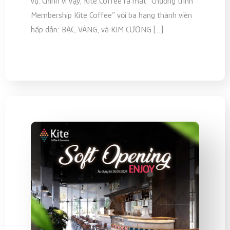
vụ. Chính vì vậy, Kite Coffee ra mắt “Chương trình
Membership Kite Coffee” với ba hạng thành viên
hấp dẫn: BẠC, VÀNG, và KIM CƯƠNG […]