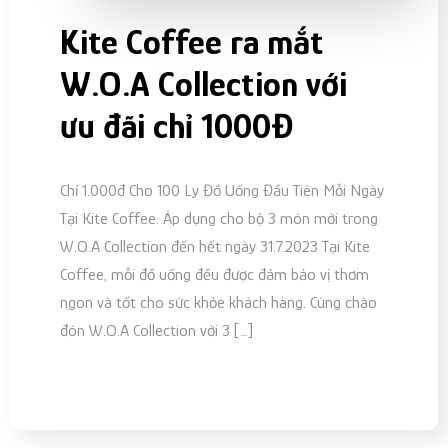
Kite Coffee ra mắt
W.O.A Collection với
ưu đãi chỉ 1000Đ
Chỉ 1.000đ Cho 100 Ly Đồ Uống Đầu Tiên Mỗi Ngày
Tại Kite Coffee. Áp dụng cho bộ 3 món mới trong
W.O.A Collection đến hết ngày 31.7.2023 Tại Kite
Coffee, mỗi đồ uống đều được đảm bảo vị thơm
ngon và tốt cho sức khỏe khách hàng. Cùng chào
đón W.O.A Collection với 3 […]