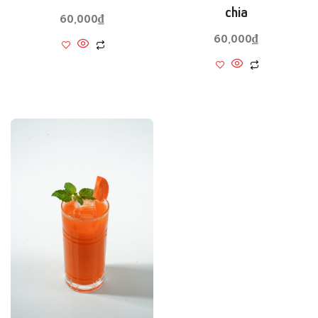
chia
60,000
₫
60,000
₫