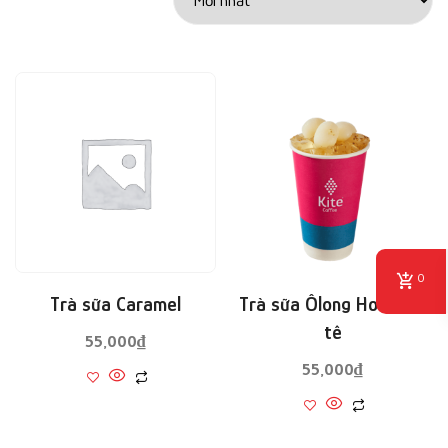
0
Trà sữa Caramel
Trà sữa Ôlong Hoa mộc
tê
55,000
₫
55,000
₫