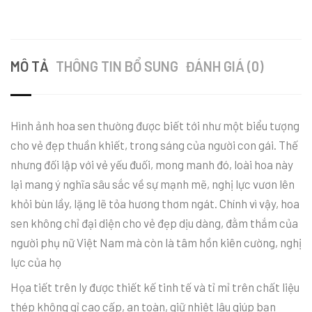
MÔ TẢ
THÔNG TIN BỔ SUNG
ĐÁNH GIÁ (0)
Hình ảnh hoa sen thường được biết tới như một biểu tượng
cho vẻ đẹp thuần khiết, trong sáng của người con gái. Thế
nhưng đối lập với vẻ yếu đuối, mong manh đó, loài hoa này
lại mang ý nghĩa sâu sắc về sự mạnh mẽ, nghị lực vươn lên
khỏi bùn lầy, lặng lẽ tỏa hương thơm ngát. Chính vì vậy, hoa
sen không chỉ đại diện cho vẻ đẹp dịu dàng, đằm thắm của
người phụ nữ Việt Nam mà còn là tâm hồn kiên cường, nghị
lực của họ
Họa tiết trên ly được thiết kế tinh tế và tỉ mỉ trên chất liệu
thép không gỉ cao cấp, an toàn, giữ nhiệt lâu giúp bạn