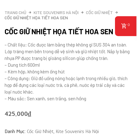
TRANG CHỦ
KITE SOUVENIRS HÀ NỘI
CỐC GIỮ NHIỆT
CỐC GIỮ NHIỆT HỌA TIẾT HOA SEN
0
CỐC GIỮ NHIỆT HỌA TIẾT HOA SEN
– Chất liệu: Cốc được làm bằng thép không gỉ SUS 304 an toàn.
Lớp tráng men bên trong dễ vệ sinh và giữ nhiệt tốt. Nắp ly bằng
nhựa PP được trang bị gioăng silicon giúp chống tràn.
– Dung tích 600ml
– Kèm hộp, không kèm ống hút
– Công dụng: Giữ đồ uống nóng hoặc lạnh trong nhiều giờ, thích
hợp để đựng các loại nước trà, cà phê, nước ép trái cây và các
loại nước khác.
– Màu sắc: Sen xanh, sen trắng, sen hồng
425,000
₫
Danh Mục:
Cốc Giữ Nhiệt
,
Kite Souvenirs Hà Nội