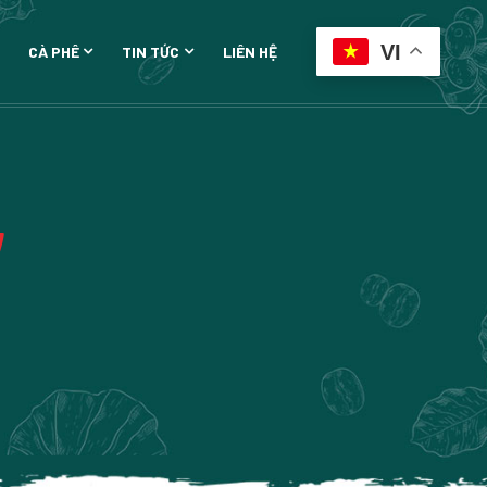
VI
CÀ PHÊ
TIN TỨC
LIÊN HỆ
w