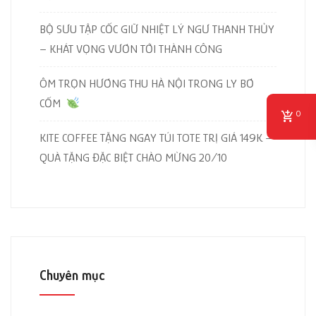
BỘ SƯU TẬP CỐC GIỮ NHIỆT LÝ NGƯ THANH THỦY
– KHÁT VỌNG VƯƠN TỚI THÀNH CÔNG
ÔM TRỌN HƯƠNG THU HÀ NỘI TRONG LY BƠ
CỐM
0
KITE COFFEE TẶNG NGAY TÚI TOTE TRỊ GIÁ 149K –
QUÀ TẶNG ĐẶC BIỆT CHÀO MỪNG 20/10
Chuyên mục