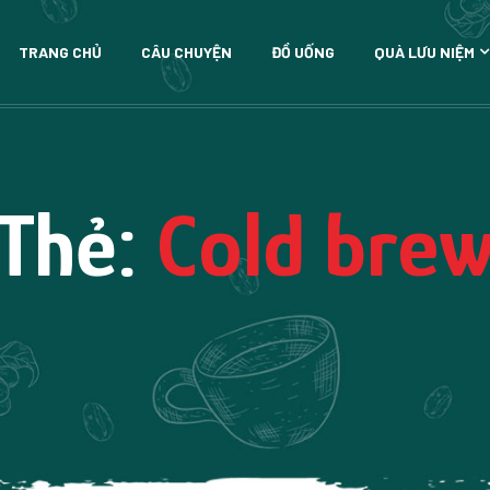
TRANG CHỦ
CÂU CHUYỆN
ĐỒ UỐNG
QUÀ LƯU NIỆM
Thẻ:
Cold bre