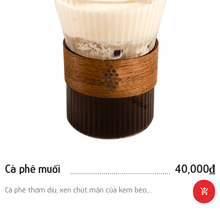
Cà phê muối
40,000
₫
Cà phê thơm dịu, xen chút mặn của kem béo,…