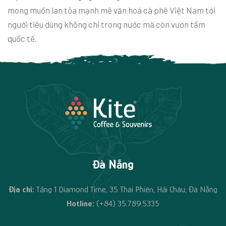
mong muốn lan tỏa mạnh mẽ văn hoá cà phê Việt Nam tới
người tiêu dùng không chỉ trong nước mà còn vươn tầm
quốc tế.
Đà Nẵng
Địa chỉ:
Tầng 1 Diamond Time, 35 Thái Phiên, Hải Châu, Đà Nẵng
Hotline:
(+84) 35.789.5335