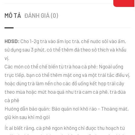
MÔ TẢ
ĐÁNH GIÁ (0)
HDSD:
Cho 1-2g trà vào ấm lọc trà, chế nước sôi vào ấm,
sử dụng sau 3 phút, có thể thêm đá theo sở thích và khẩu
vị.
Các món có thể chế biến từ trà hoa cà phê: Ngoài uống
trực tiếp, bạn có thể thêm mật ong và một trái tắc điều vị,
hoặc dùng trà làm nền cho các đồ uống kết hợp trái cây
theo mùa hoặc mứt hoa quả như trà cam cà phê, trà dứa
cà phê
Hướng dẫn bảo quản: Bảo quản nơi khô ráo – Thoáng mát,
giữ kín sau khi mở gói
Ít ai biết rằng, cà phê ngon không chỉ được thu hoạch từ