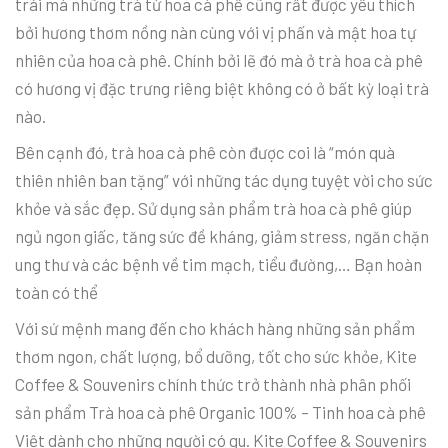
trái mà những trà từ hoa cà phê cũng rất được yêu thích
bởi hương thơm nồng nàn cùng với vị phấn và mật hoa tự
nhiên của hoa cà phê. Chính bởi lẽ đó mà ở trà hoa cà phê
có hương vị đặc trưng riêng biệt không có ở bất kỳ loại trà
nào.
Bên cạnh đó, trà hoa cà phê còn được coi là “món quà
thiên nhiên ban tặng” với những tác dụng tuyệt vời cho sức
khỏe và sắc đẹp. Sử dụng sản phẩm trà hoa cà phê giúp
ngủ ngon giấc, tăng sức đề kháng, giảm stress, ngăn chặn
ung thư và các bệnh về tim mạch, tiểu đường,… Bạn hoàn
toàn có thể
Với sứ mệnh mang đến cho khách hàng những sản phẩm
thơm ngon, chất lượng, bổ dưỡng, tốt cho sức khỏe, Kite
Coffee & Souvenirs chính thức trở thành nhà phân phối
sản phẩm Trà hoa cà phê Organic 100% – Tinh hoa cà phê
Việt dành cho những người có gu. Kite Coffee & Souvenirs