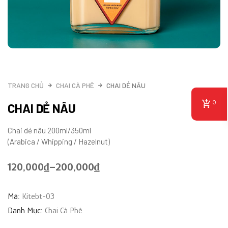
TRANG CHỦ
CHAI CÀ PHÊ
CHAI DẺ NÂU
0
CHAI DẺ NÂU
Chai dẻ nâu 200ml/350ml
(Arabica / Whipping / Hazelnut)
120,000
₫
–
200,000
₫
Mã:
Kitebt-03
Danh Mục:
Chai Cà Phê