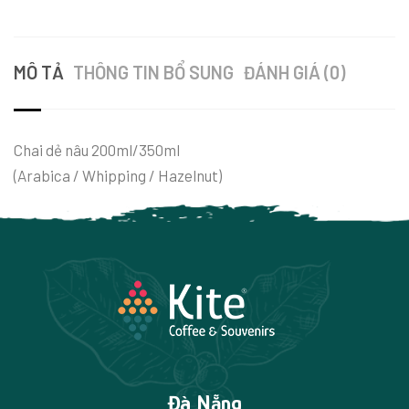
MÔ TẢ
THÔNG TIN BỔ SUNG
ĐÁNH GIÁ (0)
Chai dẻ nâu 200ml/350ml
(Arabica / Whipping / Hazelnut)
Đà Nẵng