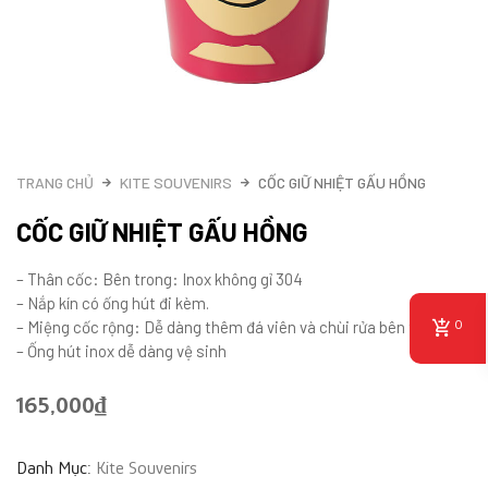
TRANG CHỦ
KITE SOUVENIRS
CỐC GIỮ NHIỆT GẤU HỒNG
CỐC GIỮ NHIỆT GẤU HỒNG
– Thân cốc: Bên trong: Inox không gỉ 304
– Nắp kín có ống hút đi kèm.
– Miệng cốc rộng: Dễ dàng thêm đá viên và chùi rửa bên trong
0
– Ống hút inox dễ dàng vệ sinh
165,000
₫
Danh Mục:
Kite Souvenirs