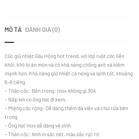
MÔ TẢ
ĐÁNH GIÁ (0)
Cốc giữ nhiệt Gấu Hồng hot trend, với lớp ruột cốc liền
khối, khó bị ăn mòn và có khả năng chống axit và kiềm
mạnh hơn. Khả năng giữ nhiệt cả nóng và lạnh tốt, khoảng
6-8 tiếng
– Thân cốc: Bên trong: Inox không gỉ 304
– Nắp kín có ống hút đi kèm.
– Miệng cốc rộng: Dễ dàng thêm đá viên và chùi rửa bên
trong
– Ống hút inox dễ dàng vệ sinh
– Thân cốc: hình in sắc nét, màu sắc rực rỡ