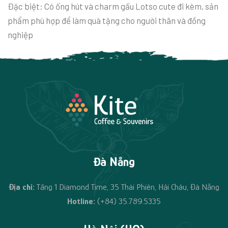
Đặc biệt: Có ống hút và charm gấu Lotso cute đi kèm, sản
phẩm phù hợp để làm quà tặng cho người thân và đồng
nghiệp
Đà Nẵng
Địa chỉ:
Tầng 1 Diamond Time, 35 Thái Phiên, Hải Châu, Đà Nẵng
Hotline:
(+84) 35.789.5335