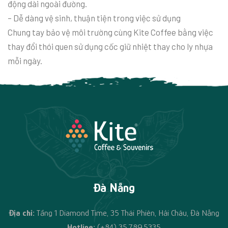
động dài ngoài đường.
– Dễ dàng vệ sinh, thuận tiện trong việc sử dụng
Chung tay bảo vệ môi trường cùng Kite Coffee bằng việc
thay đổi thói quen sử dụng cốc giữ nhiệt thay cho ly nhựa
mỗi ngày.
Đà Nẵng
Địa chỉ:
Tầng 1 Diamond Time, 35 Thái Phiên, Hải Châu, Đà Nẵng
Hotline:
(+84) 35.789.5335