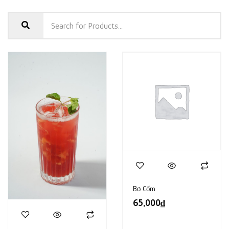
Bơ Cốm
65,000
₫