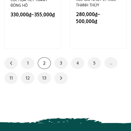
THANH THỦY
ĐÔNG HỒ
280,000
₫
–
330,000
₫
–
355,000
₫
500,000
₫
…
1
2
3
4
5
11
12
13