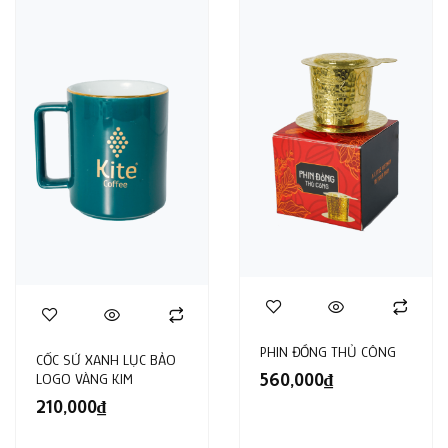
PHIN ĐỒNG THỦ CÔNG
CỐC SỨ XANH LỤC BẢO
560,000
₫
LOGO VÀNG KIM
210,000
₫