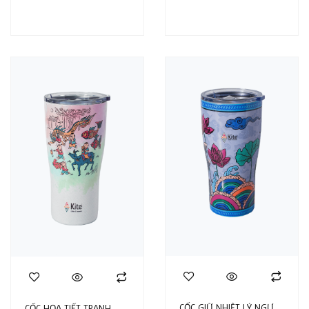
CỐC GIỮ NHIỆT LÝ NGƯ
CỐC HỌA TIẾT TRANH