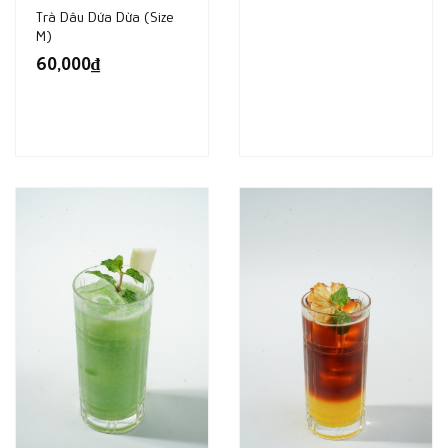
Trà Dâu Dứa Dừa (size
M)
60,000
₫