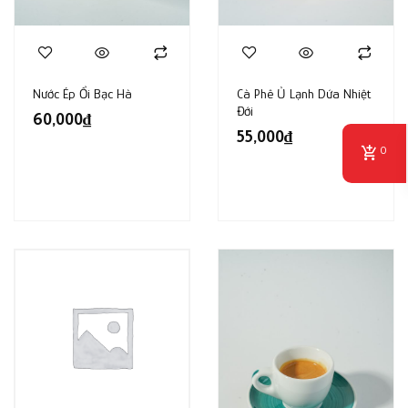
Nước Ép Ổi Bạc Hà
Cà Phê Ủ Lạnh Dứa Nhiệt
Đới
60,000
₫
55,000
₫
0